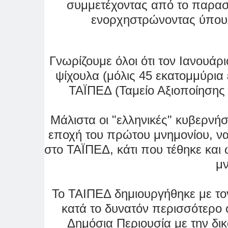
συμμετέχοντας από το παρασκ
ενορχηστρώνοντας ύπου
Γνωρίζουμε όλοι ότι τον Ιανουά
ψίχουλα (μόλις 45 εκατομμύρια 
ΤΑΪΠΕΔ (Ταμείο Αξιοποίησης 
Μάλιστα οι "ελληνικές" κυβερνή
εποχή του πρώτου μνημονίου, να
στο
ΤΑΪΠΕΔ, κάτι που τέθηκε κα
μ
Το ΤΑΙΠΕΔ δημιουργήθηκε με τον
κατά το δυνατόν περισσότερο ο
Δημόσια Περιουσία με την δι