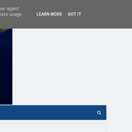
user-agent
erate usage
LEARN MORE
GOT IT