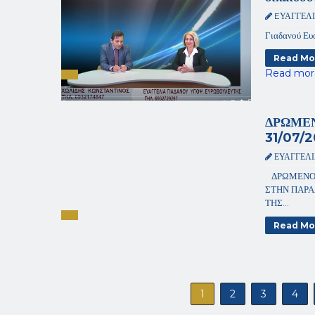
EΥΑΓΓΕΛ
Γιαδανού Ευα
Read Mo
Read mor
ΔΡΩΜΕΝ
31/07/
ΕΥΑΓΓΕΛ
ΔΡΩΜΕΝΟ Τ
ΣΤΗΝ ΠΑΡΑ
ΤΗΣ...
Read Mo
1
2
3
4