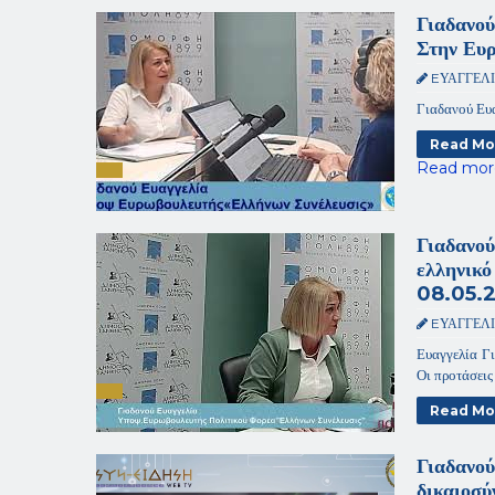
Γιαδανού
Στην Ευ
EΥΑΓΓΕΛ
Γιαδανού Ευ
Read Mo
Read mor
Γιαδανού
ελληνικό
08.05.
EΥΑΓΓΕΛ
Ευαγγελία Γι
Οι προτάσεις
Read Mo
Γιαδανού
δικαιοσύ