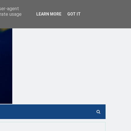
user-agent
erate usage
LEARN MORE
GOT IT