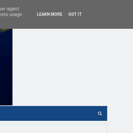
user-agent
erate usage
LEARN MORE
GOT IT