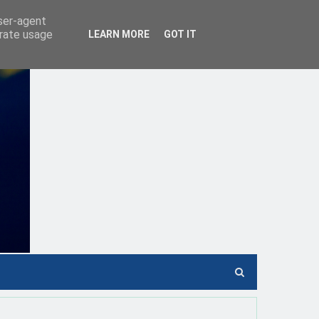
user-agent
erate usage
LEARN MORE
GOT IT