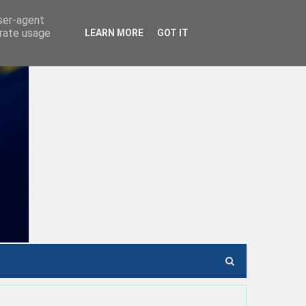
user-agent
erate usage
LEARN MORE
GOT IT