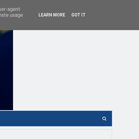
user-agent
erate usage
LEARN MORE
GOT IT