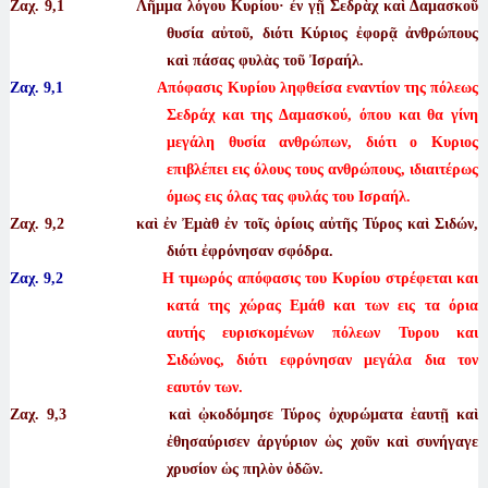
Ζαχ. 9
,1 Λῆμμα λόγου Κυρίου· ἐν γῇ Σεδρὰχ καὶ Δαμασκοῦ
θυσία αὐτοῦ, διότι Κύριος ἐφορᾷ ἀνθρώπους
καὶ πάσας φυλὰς τοῦ Ἰσραήλ.
Ζαχ. 9,1
Απόφασις Κυρίου ληφθείσα εναντίον της πόλεως
Σεδράχ και της Δαμασκού, όπου και θα γίνη
μεγάλη θυσία ανθρώπων, διότι ο Κυριος
επιβλέπει εις όλους τους ανθρώπους, ιδιαιτέρως
όμως εις όλας τας φυλάς του Ισραήλ.
Ζαχ. 9
,2 καὶ ἐν Ἐμὰθ ἐν τοῖς ὁρίοις αὐτῆς Τύρος καὶ Σιδών,
διότι ἐφρόνησαν σφόδρα.
Ζαχ. 9,2
Η τιμωρός απόφασις του Κυρίου στρέφεται και
κατά της χώρας Εμάθ και των εις τα όρια
αυτής ευρισκομένων πόλεων Τυρου και
Σιδώνος, διότι εφρόνησαν μεγάλα δια τον
εαυτόν των.
Ζαχ. 9
,3 καὶ ᾠκοδόμησε Τύρος ὀχυρώματα ἑαυτῇ καὶ
ἐθησαύρισεν ἀργύριον ὡς χοῦν καὶ συνήγαγε
χρυσίον ὡς πηλὸν ὁδῶν.