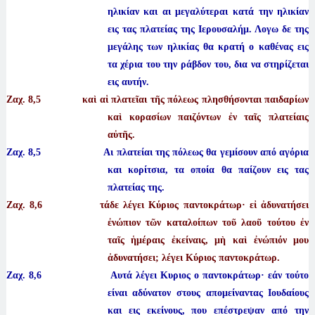
ηλικίαν και αι μεγαλύτεραι κατά την ηλικίαν
εις τας πλατείας της Ιερουσαλήμ. Λογω δε της
μεγάλης των ηλικίας θα κρατή ο καθένας εις
τα χέρια του την ράβδον του, δια να στηρίζεται
εις αυτήν.
Ζαχ. 8
,5 καὶ αἱ πλατεῖαι τῆς πόλεως πλησθήσονται παιδαρίων
καὶ κορασίων παιζόντων ἐν ταῖς πλατείαις
αὐτῆς.
Ζαχ. 8,5 Αι πλατείαι της πόλεως θα γεμίσουν από αγόρια
και κορίτσια, τα οποία θα παίζουν εις τας
πλατείας της.
Ζαχ. 8
,6 τάδε λέγει Κύριος παντοκράτωρ· εἰ ἀδυνατήσει
ἐνώπιον τῶν καταλοίπων τοῦ λαοῦ τούτου ἐν
ταῖς ἡμέραις ἐκείναις, μὴ καὶ ἐνώπιόν μου
ἀδυνατήσει; λέγει Κύριος παντοκράτωρ.
Ζαχ. 8,6 Αυτά λέγει Κυριος ο παντοκράτωρ· εάν τούτο
είναι αδύνατον στους απομείναντας Ιουδαίους
και εις εκείνους, που επέστρεψαν από την