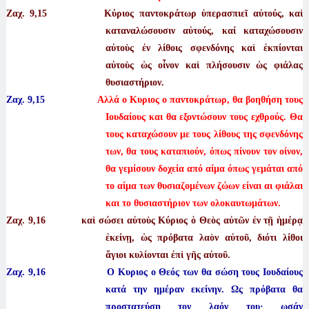
Ζαχ. 9
,15 Κύριος παντοκράτωρ ὑπερασπιεῖ αὐτούς, καὶ
καταναλώσουσιν αὐτούς, καί καταχώσουσιν
αὐτοὺς ἐν λίθοις σφενδόνης καὶ ἐκπίονται
αὐτοὺς ὡς οἶνον καὶ πλήσουσιν ὡς φιάλας
θυσιαστήριον.
Ζαχ. 9,15
Αλλά ο Κυριος ο παντοκράτωρ, θα βοηθήση τους
Ιουδαίους και θα εξοντώσουν τους εχθρούς. Θα
τους καταχώσουν με τους λίθους της σφενδόνης
των, θα τους καταπιούν, όπως πίνουν τον οίνον,
θα γεμίσουν δοχεία από αίμα όπως γεμάται από
το αίμα των θυσιαζομένων ζώων είναι αι φιάλαι
και το θυσιαστήριον των ολοκαυτωμάτων.
Ζαχ. 9
,16 καὶ σώσει αὐτοὺς Κύριος ὁ Θεὸς αὐτῶν ἐν τῇ ἡμέρᾳ
ἐκείνῃ, ὡς πρόβατα λαὸν αὐτοῦ, διότι λίθοι
ἅγιοι κυλίονται ἐπὶ γῆς αὐτοῦ.
Ζαχ. 9,16 Ο Κυριος ο Θεός των θα σώση τους Ιουδαίους
κατά την ημέραν εκείνην. Ως πρόβατα θα
προστατεύση τον λαόν του· ωσάν