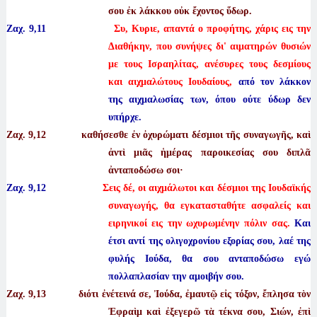
σου ἐκ λάκκου οὐκ ἔχοντος ὕδωρ.
Ζαχ. 9,11
Συ, Κυριε, απαντά ο προφήτης, χάρις εις την
Διαθήκην, που συνήψες δι' αιματηρών θυσιών
με τους Ισραηλίτας, ανέσυρες τους δεσμίους
και αιχμαλώτους Ιουδαίους,
από τον λάκκον
της αιχμαλωσίας των, όπου ούτε ύδωρ δεν
υπήρχε.
Ζαχ. 9
,12 καθήσεσθε ἐν ὀχυρώματι δέσμιοι τῆς συναγωγῆς, καὶ
ἀντὶ μιᾶς ἡμέρας παροικεσίας σου διπλᾶ
ἀνταποδώσω σοι·
Ζαχ. 9,12
Σεις δέ, οι αιχμάλωτοι και δέσμιοι της Ιουδαϊκής
συναγωγής, θα εγκατασταθήτε ασφαλείς και
ειρηνικοί εις την ωχυρωμένην πόλιν σας.
Και
έτσι αντί της ολιγοχρονίου εξορίας σου, λαέ της
φυλής Ιούδα, θα σου ανταποδώσω εγώ
πολλαπλασίαν την αμοιβήν σου.
Ζαχ. 9
,13 διότι ἐνέτεινά σε, Ἰούδα, ἐμαυτῷ εἰς τόξον, ἔπλησα τὸν
Ἐφραὶμ καὶ ἐξεγερῶ τὰ τέκνα σου, Σιών, ἐπὶ