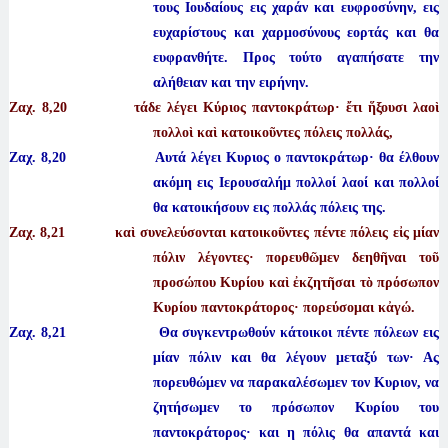
τους Ιουδαίους εις χαράν και ευφροσύνην, εις
ευχαρίστους και χαρμοσύνους εορτάς και θα
ευφρανθήτε. Προς τούτο αγαπήσατε την
αλήθειαν και την ειρήνην.
Ζαχ. 8
,20 τάδε λέγει Κύριος παντοκράτωρ· ἔτι ἥξουσι λαοὶ
πολλοὶ καὶ κατοικοῦντες πόλεις πολλάς,
Ζαχ. 8,20 Αυτά λέγει Κυριος ο παντοκράτωρ· θα έλθουν
ακόμη εις Ιερουσαλήμ πολλοί λαοί και πολλοί
θα κατοικήσουν εις πολλάς πόλεις της.
Ζαχ. 8
,21 καὶ συνελεύσονται κατοικοῦντες πέντε πόλεις εἰς μίαν
πόλιν λέγοντες· πορευθῶμεν δεηθῆναι τοῦ
προσώπου Κυρίου καὶ ἐκζητῆσαι τὸ πρόσωπον
Κυρίου παντοκράτορος· πορεύσομαι κἀγώ.
Ζαχ. 8,21 Θα συγκεντρωθούν κάτοικοι πέντε πόλεων εις
μίαν πόλιν και θα λέγουν μεταξύ των· Ας
πορευθώμεν να παρακαλέσωμεν τον Κυριον, να
ζητήσωμεν το πρόσωπον Κυρίου του
παντοκράτορος· και η πόλις θα απαντά και