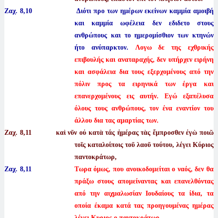
Ζαχ. 8,10 Διότι προ των ημέρων εκείνων καμμία αμοιβή
και καμμία ωφέλεια δεν εδιδετο στους
ανθρώπους και το ημερομίσθιον των κτηνών
ήτο ανύπαρκτον.
Λογω δε της εχθρικής
επιβουλής και αναταραχής, δεν υπήρχεν ειρήνη
και ασφάλεια δια τους εξερχομένους από την
πόλιν προς τα ειρηνικά των έργα και
επανερχομένους εις αυτήν. Εγώ εξαπέλυσα
όλους τους ανθρώπους, τον ένα εναντίον του
άλλου δια τας αμαρτίας των.
Ζαχ. 8
,11 καὶ νῦν οὐ κατὰ τάς ἡμέρας τὰς ἔμπροσθεν ἐγὼ ποιῶ
τοῖς καταλοίποις τοῦ λαοῦ τούτου, λέγει Κύριος
παντοκράτωρ,
Ζαχ. 8,11
Τωρα όμως, που ανοικοδομείται ο ναός, δεν θα
πράξω στους απομείναντας και επανελθόντας
από την αιχμαλωσίαν Ιουδαίους τα ίδια, τα
οποία έκαμα κατά τας προηγουμένας ημέρας
λέγει Κυριος ο παντοκράτωρ.