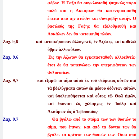
φόβον. Η Γαζα θα συγκλονισθή ψυχικώς πάρα
πολύ και η Ακκάρων θα κατεντροπιασθή
έπειτα από την πτώσιν και συντριβήν αυτήν. Ο
βασιλεύς της Γαζης θα εξολοθρευθή και
Ασκάλων δεν θα κατοικηθή πλέον.
Ζαχ. 9
,6 καὶ κατοικήσουσιν ἀλλογενεῖς ἐν Ἀζώτῳ, καὶ καθελῶ
ὕβριν ἀλλοφύλων.
Ζαχ. 9,6
Εις την Αζωτον θα εγκατασταθούν αλλοεθνείς·
έτσι δε θα ταπεινώσω την υπερηφάνειαν των
Φιλισταίων.
Ζαχ. 9
,7 καὶ ἐξαρῶ τὸ αἷμα αὐτῶ ἐκ τοῦ στόματος αὐτῶν καὶ
τὰ βδελύγματα αὐτῶν ἐκ μέσου ὀδόντων αὐτῶν,
καὶ ὑπολειφθήσεται καὶ οὗτος τῷ Θεῷ ἡμῶν,
καὶ ἔσονται ὡς χιλίαρχος ἐν Ἰούδᾳ καὶ
Ἀκκάρων ὡς ὁ Ἰεβουσαῖος·
Ζαχ. 9,7
Θα βγάλω από το στόμα των των θυσιών το
αίμα, που έπιναν, και από τα δόντια των θα
βγάλω τα κρέατα των θυσιών των. Οσοι από