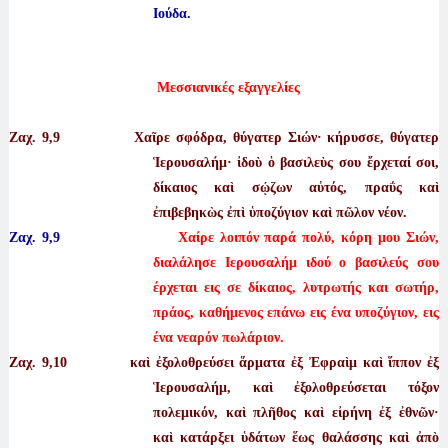
Ιούδα.
Μεσσιανικές εξαγγελίες
Ζαχ. 9
,9 Χαῖρε σφόδρα, θύγατερ Σιών· κήρυσσε, θύγατερ
Ἱερουσαλήμ· ἰδοὺ ὁ βασιλεὺς σου ἔρχεταί σοι,
δίκαιος καὶ σῴζων αὐτός, πραΰς καὶ
ἐπιβεβηκὼς ἐπὶ ὑποζύγιον καὶ πῶλον νέον.
Ζαχ. 9,9
Χαίρε λοιπόν παρά πολύ, κόρη μου Σιών,
διαλάλησε Ιερουσαλήμ ιδού ο βασιλεύς σου
έρχεται εις σε δίκαιος, λυτρωτής και σωτήρ,
πράος, καθήμενος επάνω εις ένα υποζύγιον, εις
ένα νεαρόν πωλάριον.
Ζαχ. 9
,10 καὶ ἐξολοθρεύσει ἅρματα ἐξ Ἐφραὶμ καὶ ἵππον ἐξ
Ἱερουσαλήμ, καὶ ἐξολοθρεύσεται τόξον
πολεμικόν, καὶ πλῆθος καὶ εἰρήνη ἐξ ἐθνῶν·
καὶ κατάρξει ὑδάτων ἕως θαλάσσης καὶ ἀπὸ