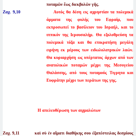
ποταμῶν ἕως διεκβολῶν γῆς.
Ζαχ. 9,10
Αυτός θα δέση εις αχρηστίαν τα πολεμικά
άρματα της φυλής του Εφραίμ, που
εκπροσωπεί το βασίλειον του Ισραήλ, και το
ιππικόν της Ιερουσαλήμ. Θα εξολοθρεύση τα
πολεμικά τόξα και θα επικρατήση μεγάλη
ειρήνη εκ μέρους των ειδωλολατρικών λαών.
Θα κυριαρχήση ως υπέρτατος άρχων από των
ανατολικών ποταμών μέχρι της Μεσογείου
Θαλάσσης, από τους ποταμούς Τιγρητα και
Ευφράτην μέχρι των περάτων της γης.
Η απελευθέρωση των αιχμαλώτων
Ζαχ. 9
,11 καὶ σὺ ἐν αἵματι διαθήκης σου ἐξαπέστειλας δεσμίους