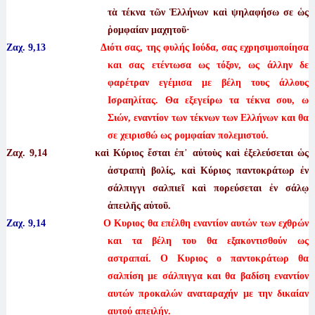
τὰ τέκνα τῶν Ἑλλήνων καὶ ψηλαφήσω σε ὡς
ῥομφαίαν μαχητοῦ·
Ζαχ. 9,13
Διότι σας, της φυλής Ιούδα, σας εχρησιμοποίησα
και σας ετέντωσα ως τόξον, ως άλλην δε
φαρέτραν εγέμισα με βέλη τους άλλους
Ισραηλίτας. Θα εξεγείρω τα τέκνα σου, ω
Σιών, εναντίον των τέκνων των Ελλήνων και θα
σε χειρισθώ ως ρομφαίαν πολεμιστού.
Ζαχ. 9
,14 καὶ Κύριος ἔσται ἐπ᾿ αὐτοὺς καὶ ἐξελεύσεται ὡς
ἀστραπὴ βολίς, καὶ Κύριος παντοκράτωρ ἐν
σάλπιγγι σαλπιεῖ καὶ πορεύσεται ἐν σάλῳ
ἀπειλῆς αὐτοῦ.
Ζαχ. 9,14
Ο Κυριος θα επέλθη εναντίον αυτών των εχθρών
και τα βέλη του θα εξακοντισθούν ως
αστραπαί. Ο Κυριος ο παντοκράτωρ θα
σαλπίση με σάλπιγγα και θα βαδίση εναντίον
αυτών προκαλών αναταραχήν με την δικαίαν
αυτού απειλήν.