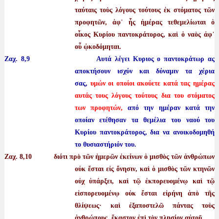
ταύταις τοὺς λόγους τούτους ἐκ στόματος τῶν
προφητῶν, ἀφ᾿ ἧς ἡμέρας τεθεμελίωται ὁ
οἶκος Κυρίου παντοκράτορος, καὶ ὁ ναὸς ἀφ᾿
οὗ ᾠκοδόμηται.
Ζαχ. 8,9 Αυτά λέγει Κυριος ο παντοκράτωρ ας
αποκτήσουν ισχύν και δύναμιν τα χέρια
σας,
υμών οι οποίοι ακούετε κατά τας ημέρας
αυτάς τους λόγους τούτους δια του στόματος
των προφητών,
από την ημέραν κατά την
οποίαν ετέθησαν τα θεμέλια του ναού του
Κυρίου παντοκράτορος, δια να ανοικοδομηθή
το θυσιαστήριόν του.
Ζαχ. 8
,10 διότι πρὸ τῶν ἡμερῶν ἐκείνων ὁ μισθὸς τῶν ἀνθρώπων
οὐκ ἔσται εἰς ὄνησιν, καὶ ὁ μισθὸς τῶν κτηνῶν
οὐχ ὑπάρξει, καὶ τῷ ἐκπορευομένῳ καὶ τῷ
εἰσπορευομένῳ οὐκ ἔσται εἰρήνη ἀπὸ τῆς
θλίψεως· καὶ ἐξαποστελῶ πάντας τοὺς
ἀνθρώπους, ἕκαστον ἐπὶ τὸν πλησίον αὐτοῦ.