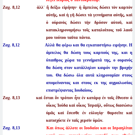
Ζαχ. 8
,12 ἀλλ᾿ ἢ δείξω εἰρήνην· ἡ ἄμπελος δώσει τὸν καρπὸν
αὐτῆς, καὶ ἡ γῆ δώσει τὰ γεννήματα αὐτῆς, καὶ
ὁ οὐρανὸς δώσει τὴν δρόσον αὐτοῦ, καὶ
κατακληρονομήσω τοῖς καταλοίποις τοῦ λαοῦ
μου τούτου ταῦτα πάντα.
Ζαχ. 8,12 Αλλά θα φέρω και θα εγκαταστήσω ειρήνην. Η
άμπελος θα δώση τους καρπούς της, και η
ύπαιθρος χώρα τα γεννήματά της, ο ουρανός
θα δώση στον κατάλληλον καιρόν την βροχήν
του. Θα δώσω όλα αυτά κληρονομίαν στους
απομείναντας και στους εκ της αιχμαλωσίας
επιστρέψαντας Ιουδαίους.
Ζαχ. 8
,13 καὶ ἔσται ὃν τρόπον ἦτε ἐν κατάρᾳ ἐν τοῖς ἔθνεσιν ὁ
οἶκος Ἰούδα καὶ οἶκος Ἰσραήλ, οὕτως διασώσω
ὑμᾶς καὶ ἔσεσθε ἐν εὐλογίᾳ· θαρσεῖτε καὶ
κατισχύετε ἐν ταῖς χερσὶν ὑμῶν.
Ζαχ. 8,13
Και όπως άλλοτε οι Ιουδαίοι και οι Ισραηλίται