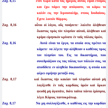
Ζαχ. 8,15
έτσι τώρα κατά τας ημέρας αυτάς είμαι έτοιμος
και έχω πάρει την απόφασιν, να κάμω το
καλόν εις την Ιερουσαλήμ, στους Ιουδαίους.
Εχετε λοιπόν θάρρος.
Ζαχ. 8
,16 οὗτοι οἱ λόγοι, οὓς ποιήσετε· λαλεῖτε ἀλήθειαν
ἕκαστος πρὸς τὸν πλησίον αὐτοῦ, ἀλήθειαν καὶ
κρίμα εἰρηνικὸν κρίνατε ἐν ταῖς πύλαις ὑμῶν,
Ζαχ. 8,16 Αυτά είναι τα έργα, τα οποία σεις πρέπει να
κάμετε· να λέγετε την αλήθειαν ο καθένας προς
τον πλησίον του. Εις τα δικαστήρια, που
συνεδριάζουν εις τας πύλας των πόλεών σας, να
αποδίδετε εν αληθεία δικαιοσύνην, η οποία και
φέρει ειρήνην μεταξύ σας.
Ζαχ. 8
,17 καί ἕκαστος τὴν κακίαν τοῦ πλησίον αὐτοῦ μὴ
λογίζεσθε ἐν ταῖς καρδίαις ὑμῶν καὶ ὅρκον
ψευδῆ μὴ ἀγαπᾶτε, διότι ταῦτα πάντα ἐμίσησα,
λέγει Κύριος παντοκράτωρ.
Ζαχ. 8,17 Να μη συλλογίζεσθε, ο καθένας εις την καρδίαν