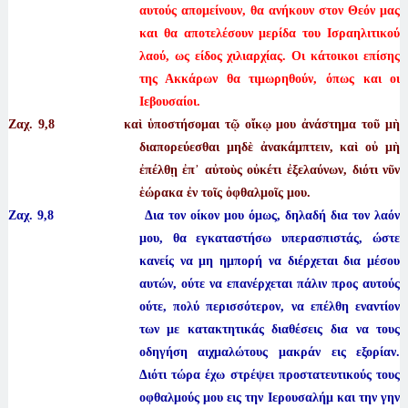
αυτούς απομείνουν, θα ανήκουν στον Θεόν μας
και θα αποτελέσουν μερίδα του Ισραηλιτικού
λαού, ως είδος χιλιαρχίας. Οι κάτοικοι επίσης
της Ακκάρων θα τιμωρηθούν, όπως και οι
Ιεβουσαίοι.
Ζαχ. 9
,8 καὶ ὑποστήσομαι τῷ οἴκῳ μου ἀνάστημα τοῦ μὴ
διαπορεύεσθαι μηδὲ ἀνακάμπτειν, καὶ οὐ μὴ
ἐπέλθῃ ἐπ᾿ αὐτοὺς οὐκέτι ἐξελαύνων, διότι νῦν
ἑώρακα ἐν τοῖς ὀφθαλμοῖς μου.
Ζαχ. 9,8 Δια τον οίκον μου όμως, δηλαδή δια τον λαόν
μου, θα εγκαταστήσω υπερασπιστάς, ώστε
κανείς να μη ημπορή να διέρχεται δια μέσου
αυτών, ούτε να επανέρχεται πάλιν προς αυτούς
ούτε, πολύ περισσότερον, να επέλθη εναντίον
των με κατακτητικάς διαθέσεις δια να τους
οδηγήση αιχμαλώτους μακράν εις εξορίαν.
Διότι τώρα έχω στρέψει προστατευτικούς τους
οφθαλμούς μου εις την Ιερουσαλήμ και την γην