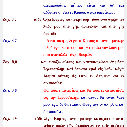
αιχμαλωσίαν, μήπως είναι και δι' εμέ
αδύνατον;” Λέγει Κυριος ο παντοκράτωρ.
Ζαχ. 8
,7 τάδε λέγει Κύριος παντοκράτωρ· ἰδοὺ ἐγὼ σῴζω τὸν
λαόν μου ἀπὸ γῆς ἀνατολῶν καὶ ἀπὸ γῆς
δυσμῶν
Ζαχ. 8,7
Αυτά ακόμη λέγει ο Κυριος ο παντοκράτωρ·
“ιδού εγώ θα σώσω και θα σώζω τον λαόν μου
από ανατολών μέχρι δυσμών.
Ζαχ. 8
,8 καὶ εἰσάξω αὐτοὺς καὶ κατασκηνώσω ἐν μέσῳ
Ἱερουσαλήμ, καὶ ἔσονται ἐμοὶ εἰς λαόν, κἀγὼ
ἔσομαι αὐτοῖς εἰς Θεὸν ἐν ἀληθείᾳ καὶ ἐν
δικαιοσύνῃ.
Ζαχ. 8,8
Θα τους επαναφέρω και θα τους εγκαταστήσω
εις την Ιερουσαλήμ
και αυτοί θα είναι λαός
μου, εγώ δε θα είμαι ο Θεός των εν αληθεία και
δικαιοσύνη.
Ζαχ. 8
,9 τάδε λέγει Κύριος παντοκράτωρ· κατισχυέτωσαν αἱ
χεῖρες ὑμῶν τῶν ἀκουόντων ἐν ταῖς ἡμέραις