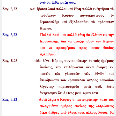
εγώ θα έλθω μαζή σας.
Ζαχ. 8
,22 καὶ ἥξουσι λαοὶ πολλοὶ καὶ ἔθνη πολλὰ ἐκζητῆσαι τὸ
πρόσωπον Κυρίου παντοκράτορος ἐν
Ἱερουσαλὴμ καὶ ἐξιλάσασθαι τὸ πρόσωπον
Κυρίου.
Ζαχ. 8,22
Πολλοί λαοί και πολλά έθνη θα έλθουν εις την
Ιερουσαλήμ, δια να αναζητήσουν τον Κυριον
και να προσφέρουν προς αυτόν θυσίας
εξιλασμού.
Ζαχ. 8
,23 τάδε λέγει Κύριος παντοκράτωρ· ἐν ταῖς ἡμέραις
ἐκείναις, ἐὰν ἐπιλάβωνται δέκα ἄνδρες ἐκ
πασῶν τῶν γλωσσῶν τῶν ἐθνῶν καὶ
ἐπιλάβωνται τοῦ κρασπέδου ἀνδρὸς Ἰουδαίου
λέγοντες· πορευσόμεθα μετὰ σοῦ, διότι
ἀκηκόαμεν ὅτι ὁ Θεὸς μεθ᾿ ὑμῶν ἐστι.
Ζαχ. 8,23
Αυτά λέγει ο Κυριος ο παντοκράτωρ· κατά τας
ευλογιμένας ημέρας εκείνας της λυτρώσεως
δέκα άνδρες από όλους τους άλλους λαούς, θα