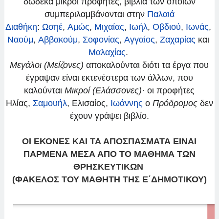
δώδεκα μικροί προφήτες, βιβλία των οποίων
συμπεριλαμβάνονται στην
Παλαιά
Διαθήκη
:
Ωσηέ
,
Αμώς
,
Μιχαίας
,
Ιωήλ
,
Οβδιού
,
Ιωνάς
,
Ναούμ
,
Αββακούμ
,
Σοφονίας
,
Αγγαίος
,
Ζαχαρίας
και
Μαλαχίας
.
Μεγάλοι (Μείζονες)
αποκαλούνται διότι τα έργα που
έγραψαν είναι εκτενέστερα των άλλων, που
καλούνται
Μικροί (Ελάσσονες)
· οι προφήτες
Ηλίας,
Σαμουήλ
, Ελισαίος,
Ιωάννης
ο
Πρόδρομος
δεν
έχουν γράψει βιβλίο.
ΟΙ ΕΚΟΝΕΣ ΚΑΙ ΤΑ ΑΠΟΣΠΑΣΜΑΤΑ ΕΙΝΑΙ
ΠΑΡΜΕΝΑ ΜΕΣΑ ΑΠΟ ΤΟ ΜΑΘΗΜΑ ΤΩΝ
ΘΡΗΣΚΕΥΤΙΚΩΝ
(ΦΑΚΕΛΟΣ ΤΟΥ ΜΑΘΗΤΗ ΤΗΣ Ε΄ΔΗΜΟΤΙΚΟΥ)