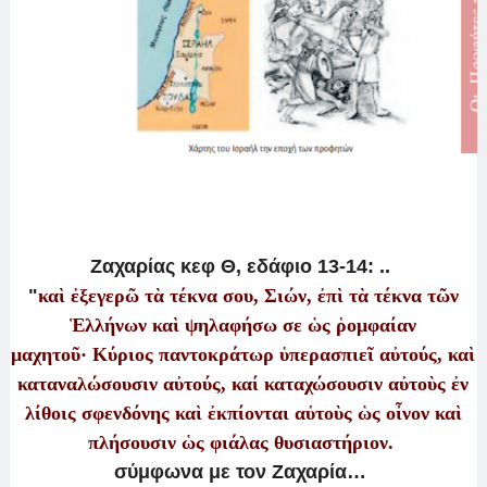
Ζαχαρίας κεφ Θ, εδάφιο 13-14: ..
"
καὶ ἐξεγερῶ τὰ τέκνα σου, Σιών, ἐπὶ τὰ τέκνα τῶν
Ἑλλήνων καὶ ψηλαφήσω σε ὡς ῥομφαίαν
μαχητοῦ·
Κύριος παντοκράτωρ ὑπερασπιεῖ αὐτούς, καὶ
καταναλώσουσιν αὐτούς, καί καταχώσουσιν αὐτοὺς ἐν
λίθοις σφενδόνης καὶ ἐκπίονται αὐτοὺς ὡς οἶνον καὶ
πλήσουσιν ὡς φιάλας θυσιαστήριον.
σύμφωνα με τον Ζαχαρία…