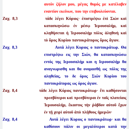
αυτόν ζήλον μου, μέγας θυμός με κατέλαβεν
εναντίον εκείνων, που την επιβουλεύονται.
Ζαχ. 8
,3 τάδε λέγει Κύριος· ἐπιστρέψω ἐπὶ Σιὼν καὶ
κατασκηνώσω ἐν μέσῳ Ἱερουσαλήμ, καὶ
κληθήσεται ἡ Ἱερουσαλὴμ πόλις ἀληθινὴ καὶ
τὸ ὄρος Κυρίου παντοκράτορος ὄρος ἅγιον.
Ζαχ. 8,3 Αυτά λέγει Κυριος ο παντοκράτωρ. Θα
επιστρέψω εις την Σιών, θα κατασκηνώσω
εντός της Ιερουσαλήμ και η Ιερουσαλήμ θα
αναγνωρισθη και θα ονομασθή ως πόλις της
αληθείας, το δε όρος Σιών Κυρίου του
παντοκράτορας ως όρος άγιον.
Ζαχ. 8
,4 τάδε λέγει Κύριος παντοκράτωρ· ἔτι καθήσονται
πρεσβύτεροι καὶ πρεσβύτεραι ἐν ταῖς πλατείαις
Ἱερουσαλήμ, ἕκαστος τὴν ῥάβδον αὐτοῦ ἔχων
ἐν τῇ χειρὶ αὐτοῦ ἀπὸ πλήθους ἡμερῶν·
Ζαχ. 8,4 Αυτά λέγει Κυριος ο παντοκράτωρ· και θα
καθίσουν πάλιν οι μεγαλύτεροι κατά την