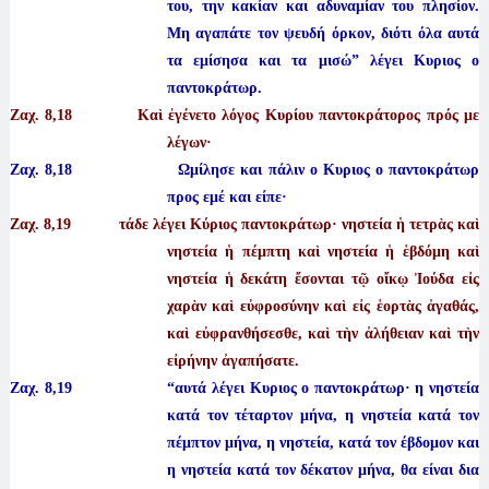
του, την κακίαν και αδυναμίαν του πλησίον.
Μη αγαπάτε τον ψευδή όρκον, διότι όλα αυτά
τα εμίσησα και τα μισώ” λέγει Κυριος ο
παντοκράτωρ.
Ζαχ. 8
,18 Καὶ ἐγένετο λόγος Κυρίου παντοκράτορος πρός με
λέγων·
Ζαχ. 8,18 Ωμίλησε και πάλιν ο Κυριος ο παντοκράτωρ
προς εμέ και είπε·
Ζαχ. 8
,19 τάδε λέγει Κύριος παντοκράτωρ· νηστεία ἡ τετρὰς καὶ
νηστεία ἡ πέμπτη καὶ νηστεία ἡ ἑβδόμη καὶ
νηστεία ἡ δεκάτη ἔσονται τῷ οἴκῳ Ἰούδα εἰς
χαρὰν καὶ εὐφροσύνην καὶ εἰς ἑορτὰς ἀγαθάς,
καὶ εὐφρανθήσεσθε, καὶ τὴν ἀλήθειαν καὶ τὴν
εἰρήνην ἀγαπήσατε.
Ζαχ. 8,19 “αυτά λέγει Κυριος ο παντοκράτωρ· η νηστεία
κατά τον τέταρτον μήνα, η νηστεία κατά τον
πέμπτον μήνα, η νηστεία, κατά τον έβδομον και
η νηστεία κατά τον δέκατον μήνα, θα είναι δια