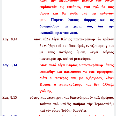
κατά την αιχμαλωσίαν μεταξύ των εθνών
ευρίσκεσθε εις κατάραν, ετσι εγώ θα σας
σώσω και θα είσθε υπό την ευλογίαν
μου.
Παρέτε, λοιπόν, θάρρος και ας
δυναμώσουν τα χέρια σας δια την
ανοικοδόμησιν του ναού.
Ζαχ. 8
,14 διότι τάδε λέγει Κύριος παντοκράτωρ· ὃν τρόπον
διενοήθην τοῦ κακῶσαι ὑμᾶς ἐν τῷ παροργίσαι
με τοὺς πατέρας ὑμῶν, λέγει Κύριος
παντοκράτωρ, καὶ οὐ μετενόησα,
Ζαχ. 8,14
Διότι αυτά λέγει Κυριος ο παντοκράτωρ· όπως
εσκέφθην και απεφάσισα να σας τιμωρήσω,
διότι οι πατέρες σας με εξώργισαν, λέγει
Κυοιος ο παντοκράτωρ, και δεν άλλαξα
γνώμην,
Ζαχ. 8
,15 οὕτως παρατέταγμαι καὶ διανενόημαι ἐν ταῖς ἡμέραις
ταύταις τοῦ καλῶς ποιῆσαι τὴν Ἱερουσαλὴμ
καὶ τὸν οἶκον Ἰούδα· θαρσεῖτε.