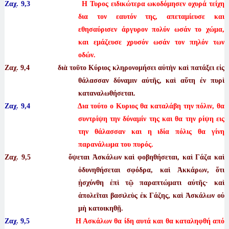
Ζαχ. 9,3
Η Τυρος ειδικώτερα ωκοδόμησεν οχυρά τείχη
δια τον εαυτόν της, απεταμίευσε και
εθησαύρισεν άργυρον πολύν ωσάν το χώμα,
και εμάζευσε χρυσόν ωσάν τον πηλόν των
οδών.
Ζαχ. 9
,4 διὰ τοῦτο Κύριος κληρονομήσει αὐτὴν καὶ πατάξει εἰς
θάλασσαν δύναμιν αὐτῆς, καὶ αὕτη ἐν πυρὶ
καταναλωθήσεται.
Ζαχ. 9,4
Δια τούτο ο Κυριος θα καταλάβη την πόλιν, θα
συντρίψη την δύναμίν της και θα την ρίψη εις
την θάλασσαν και η ιδία πόλις θα γίνη
παρανάλωμα του πυρός.
Ζαχ. 9
,5 ὄψεται Ἀσκάλων καὶ φοβηθήσεται, καὶ Γάζα καὶ
ὀδυνηθήσεται σφόδρα, καὶ Ἀκκάρων, ὅτι
ᾐσχύνθη ἐπὶ τῷ παραπτώματι αὐτῆς· καὶ
ἀπολεῖται βασιλεὺς ἐκ Γάζης, καὶ Ἀσκάλων οὐ
μὴ κατοικηθῇ.
Ζαχ. 9,5
Η Ασκάλων θα ίδη αυτά και θα καταληφθή από