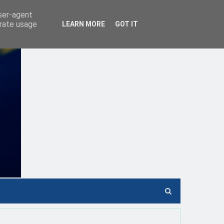
user-agent
erate usage
LEARN MORE
GOT IT