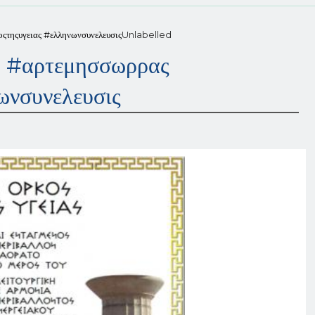
τηςυγειας #ελληνωνσυνελευσις
Unlabelled
 #αρτεμησσωρρας
ωνσυνελευσις