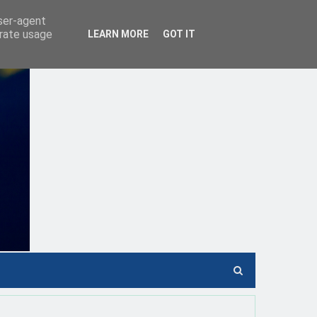
user-agent
erate usage
LEARN MORE
GOT IT