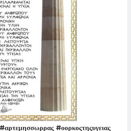
ρτεμησσωρρας #οορκοςτηςυγειας