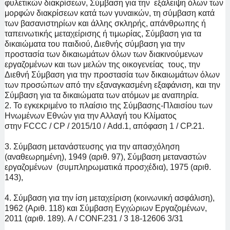
φυλετικών διακρίσεων, Σύμβαση για την εξάλειψη όλων των
μορφών διακρίσεων κατά των γυναικών, τη σύμβαση κατά
των βασανιστηρίων και άλλης σκληρής, απάνθρωπης ή
ταπεινωτικής μεταχείρισης ή τιμωρίας, Σύμβαση για τα
δικαιώματα του παιδιού, Διεθνής σύμβαση για την
προστασία των δικαιωμάτων όλων των διακινούμενων
εργαζομένων και των μελών της οικογενείας τους, την
Διεθνή Σύμβαση για την προστασία των δικαιωμάτων όλων
των προσώπων από την εξαναγκασμένη εξαφάνιση, και την
Σύμβαση για τα δικαιώματα των ατόμων με αναπηρία.
2. Το εγκεκριμένο το πλαίσιο της Σύμβασης-Πλαισίου των
Ηνωμένων Εθνών για την Αλλαγή του Κλίματος
στην
FCCC
/
CP
/ 2015/10 /
Add
.1, απόφαση 1 / CP.21.
3. Σύμβαση μετανάστευσης για την απασχόληση
(αναθεωρημένη), 1949 (αριθ. 97), Σύμβαση μεταναστών
εργαζομένων (συμπληρωματικά προσχέδια), 1975 (αριθ.
143),
4. Σύμβαση για την ίση μεταχείριση (κοινωνική ασφάλιση),
1962 (Αριθ. 118) και Σύμβαση Εγχώριων Εργαζομένων,
2011 (αριθ. 189). A / CONF.231 / 3 18-12606 3/31