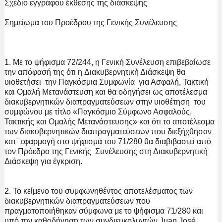
Σχέδιο εγγράφου έκθεσης της διάσκεψης
Σημείωμα του Προέδρου της Γενικής Συνέλευσης
1. Με το ψήφισμα 72/244, η Γενική Συνέλευση επιβεβαίωσε
την απόφασή της ότι η Διακυβερνητική Διάσκεψη θα
υιοθετήσει την Παγκόσμια Συμφωνία για Ασφαλή, Τακτική
και Ομαλή Μετανάστευση και θα οδηγήσει ως αποτέλεσμα
διακυβερνητικών διαπραγματεύσεων στην υιοθέτηση του
συμφώνου με τίτλο «Παγκόσμιο Σύμφωνο Ασφαλούς,
Τακτικής και Ομαλής Μετανάστευσης» και ότι το αποτέλεσμα
των διακυβερνητικών διαπραγματεύσεων που διεξήχθησαν
κατ΄ εφαρμογή στο ψήφισμά του 71/280 θα διαβιβαστεί από
τον Πρόεδρο της Γενικής Συνέλευσης στη Διακυβερνητική
Διάσκεψη για έγκριση.
2. Το κείμενο του συμφωνηθέντος αποτελέσματος των
διακυβερνητικών διαπραγματεύσεων που
πραγματοποιήθηκαν
σύμφωνα με το ψήφισμα 71/280 και
υπό την καθοδήγηση των συνδιευκολυντών Juan José