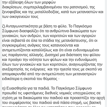
την εξάλειψη όλων των μορφών
διακρίσεων, συμπεριλαμβανομένου του ρατσισμού, της
ξενοφοβίας και της μισαλλοδοξίας, κατά των μεταναστών και
των οικογενειών τους
ζ) Ανταγωνιστικότητα με βάση το φύλο. Το Παγκόσμιο
Σύμφωνο διασφαλίζει ότι τα ανθρώπινα δικαιώματα των
γυναικών, των ανδρών, των κοριτσιών και των αγοριών
είναι
σεβαστά σε όλα τα στάδια της μετανάστευσης, ότι οι
συγκεκριμένες ανάγκες τους κατανοούνται και
αντιμετωπίζονται καταλλήλως και ότι είναι ενδυναμωμένοι
ως παράγοντες αλλαγής. Διατηρεί μια διάσταση του φύλου
και προάγει την ισότητα των φύλων και την ενδυνάμωση
όλων των γυναικών και των κοριτσιών, αναγνωρίζοντας την
ανεξαρτησία, τις ενέργειες και την ηγεσία τους με σκοπό να
απομακρυνθεί από την αντιμετώπιση των μεταναστριών
ειδικότερα η σκοπιά του θύματος ·
η) Ευαισθησία για τα παιδιά. Το Παγκόσμιο Σύμφωνο
προωθεί τις υφιστάμενες διεθνείς νομικές υποχρεώσεις σε
σχέση με τα δικαιώματα του παιδιού και προασπίζει την αρχή
του συμφέροντος του παιδιού ανά πάσα στιγμή, ως βασική