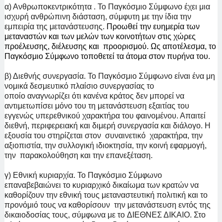
α) Ανθρωποκεντρικότητα . Το Παγκόσμιο Σύμφωνο έχει μια
ισχυρή ανθρώπινη διάσταση, σύμφυτη με την ίδια την
εμπειρία της μετανάστευσης.
Προωθεί την ευημερία των
μεταναστών και των μελών των κοινοτήτων στις χώρες
προέλευσης, διέλευσης και προορισμού. Ως αποτέλεσμα, το
Παγκόσμιο Σύμφωνο τοποθετεί τα άτομα στον πυρήνα του.
β) Διεθνής συνεργασία. Το Παγκόσμιο Σύμφωνο είναι ένα μη
νομικά δεσμευτικό πλαίσιο συνεργασίας το
οποίο αναγνωρίζει ότι κανένα κράτος δεν μπορεί να
αντιμετωπίσει μόνο του τη μετανάστευση εξαιτίας του
εγγενώς υπερεθνικού χαρακτήρα του φαινομένου. Απαιτεί
διεθνή, περιφερειακή και διμερή συνεργασία και διάλογο. Η
εξουσία του στηρίζεται στον συναινετικό χαρακτήρα, την
αξιοπιστία, την συλλογική ιδιοκτησία, την κοινή εφαρμογή,
την παρακολούθηση και την επανεξέταση.
γ) Εθνική κυριαρχία. Το Παγκόσμιο Σύμφωνο
επαναβεβαιώνει το κυριαρχικό δικαίωμα των κρατών να
καθορίζουν την εθνική τους μεταναστευτική πολιτική και το
προνόμιό τους να καθορίσουν την μετανάστευση εντός της
δικαιοδοσίας τους, σύμφωνα με το
ΔΙΕΘΝΕΣ ΔΙΚΑΙΟ. Στο