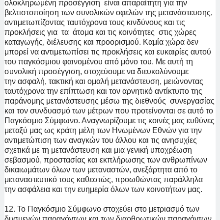
ολοκληρωμένη προσέγγιση είναι απαραίτητη για την
βελτιστοποίηση των συνολικών οφελών της μετανάστευσης,
αντιμετωπίζοντας ταυτόχρονα τους κινδύνους και τις
προκλήσεις για τα άτομα και τις κοινότητες στις χώρες
καταγωγής, διέλευσης και προορισμού. Καμία χώρα δεν
μπορεί να αντιμετωπίσει τις προκλήσεις και ευκαιρίες αυτού
του παγκόσμιου φαινομένου από μόνο του. Με αυτή τη
συνολική προσέγγιση, στοχεύουμε να διευκολύνουμε
την
ασφαλή, τακτική και ομαλή μετανάστευση, μειώνοντας
ταυτόχρονα την επίπτωση και τον αρνητικό αντίκτυπο της
παράνομης μετανάστευσης μέσω της διεθνούς συνεργασίας
και τον συνδυασμό των μέτρων που προτείνονται σε αυτό το
Παγκόσμιο Σύμφωνο. Αναγνωρίζουμε τις κοινές μας ευθύνες
μεταξύ μας ως κράτη μέλη των Ηνωμένων Εθνών για την
αντιμετώπιση των αναγκών του άλλου και τις ανησυχίες
σχετικά με τη μετανάστευση και μια γενική υποχρέωση
σεβασμού, προστασίας και εκπλήρωσης των ανθρωπίνων
δικαιωμάτων όλων των μεταναστών, ανεξάρτητα από το
μεταναστευτικό τους καθεστώς, προωθώντας παράλληλα
την ασφάλεια και την ευημερία όλων των κοινοτήτων μας.
12. Το Παγκόσμιο Σύμφωνο στοχεύει στο μετριασμό των
δυσμενών παραγόντων και των διαρθρωτικών παραγόντων