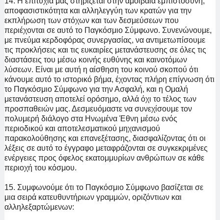
14. Η επιτυχία μας στηρίζεται στην αμοιβαία εμπιστοσύνη,
αποφασιστικότητα και αλληλεγγύη των κρατών για την
εκπλήρωση των στόχων και των δεσμεύσεων που
περιέχονται σε αυτό το Παγκόσμιο Σύμφωνο. Συνενώνουμε,
με πνεύμα κερδοφόρας συνεργασίας, να αντιμετωπίσουμε
τις προκλήσεις και τις ευκαιρίες μετανάστευσης σε όλες τις
διαστάσεις του μέσω κοινής ευθύνης και καινοτόμων
λύσεων. Είναι με αυτή η αίσθηση του κοινού σκοπού ότι
κάνουμε αυτό το ιστορικό βήμα, έχοντας πλήρη επίγνωση ότι
το Παγκόσμιο Σύμφωνο για την Ασφαλή, και η Ομαλή
μετανάστευση αποτελεί ορόσημο, αλλά όχι το τέλος των
προσπαθειών μας. Δεσμευόμαστε να συνεχίσουμε τον
πολυμερή διάλογο στα Ηνωμένα Έθνη μέσω ενός
περιοδικού και αποτελεσματικού μηχανισμού
παρακολούθησης και επανεξέτασης, διασφαλίζοντας ότι οι
λέξεις σε αυτό το έγγραφο μεταφράζονται σε συγκεκριμένες
ενέργειες προς όφελος εκατομμυρίων ανθρώπων σε κάθε
περιοχή του κόσμου.
15. Συμφωνούμε ότι το Παγκόσμιο Σύμφωνο βασίζεται σε
μια σειρά κατευθυντήριων γραμμών, οριζόντιων και
αλληλεξαρτώμενων: