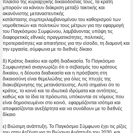
πλαίσιο της κυριαρχικής δικαιοδοσίας τους, τα κράτη
μπορούν να κάνουν διάκριση μεταξύ τακτικής και
ακανόνιστης μεταναστευτικής
κατάστασης συμπεριλαμβανομένου του καθορισμού των
νομοθετικών και πολιτικών τους μέτρων για την εφαρμογή
του Παγκόσμιου Συμφώνου, λαμβάνοντας υπόψη τις
διαφορετικές εθνικές πραγματικότητες, πολιτικές,
προτεραιότητες και απαιτήσεις για την είσοδο, τη διαμονή και
την εργασία, σύμφωνα με το διεθνές δίκαιο
δ) Κράτος δικαίου και ορθή διαδικασία. Το Παγκόσμιο
Συμφωνητικό αναγνωρίζει ότι ο σεβασμός του κράτους
δικαίου, η δέουσα διαδικασία και η πρόσβαση στη
δικαιοσύνη είναι θεμελιώδης για όλες τις πτυχές της
διακυβέρνησης της μετανάστευσης. Αυτό σημαίνει ότι το
κράτος, το κοινό και τα ιδιωτικά ιδρύματα και οντότητες,
καθώς και τα ίδια τα πρόσωπα, υπόκεινται σε νόμους που
είναι δημοσιευμένοι στο κοινό, εφαρμόζονται ισότιμα και
αποφασίζονται ανεξάρτητα και να συνάδουν με το διεθνές
δίκαιο
ε) Βιώσιμη ανάπτυξη. Το Παγκόσμιο Σύμφωνο έχει τις ρίζες
του στην Ατζέντα για τη Βιώσιμη Ανάπτυξη του 2030, και