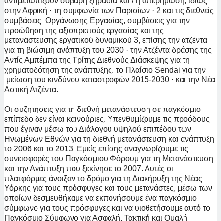
αντιμετωπίζουν σοβαρή ξηρασία και / ή απερήμωση, ιδίως
στην Αφρική · τη συμφωνία των Παρισίων · 2 και τις διεθνείς
συμβάσεις Οργάνωσης Εργασίας, συμβάσεις για την
προώθηση της αξιοπρεπούς εργασίας και της
μετανάστευσης εργατικού δυναμικού 3, επίσης την ατζέντα
για τη βιώσιμη ανάπτυξη του 2030 · την Ατζέντα δράσης της
Αντίς Αμπέμπα της Τρίτης Διεθνούς Διάσκεψης για τη
χρηματοδότηση της ανάπτυξης. το Πλαίσιο Sendai για την
μείωση του κινδύνου καταστροφών 2015-2030 · και
την Νέα
Αστική Ατζέντα.
Οι συζητήσεις για τη διεθνή μετανάστευση σε παγκόσμιο
επίπεδο δεν είναι καινούριες. Υπενθυμίζουμε τις προόδους
που έγιναν μέσω του Διάλογου υψηλού επιπέδου των
Ηνωμένων Εθνών για τη διεθνή μετανάστευση και ανάπτυξη
το 2006 και το 2013. Εμείς επίσης αναγνωρίζουμε τις
συνεισφορές του Παγκόσμιου Φόρουμ για τη Μετανάστευση
και την Ανάπτυξη που ξεκίνησε το 2007. Αυτές οι
πλατφόρμες άνοιξαν το δρόμο για τη Διακήρυξη της Νέας
Υόρκης για τους πρόσφυγες και τους μετανάστες, μέσω των
οποίων δεσμευθήκαμε να εκπονήσουμε ένα παγκόσμιο
σύμφωνο για τους πρόσφυγες και να υιοθετήσουμε αυτό το
Παγκόσμιο Σύμφωνο για Ασφαλή, Τακτική και Ομαλή