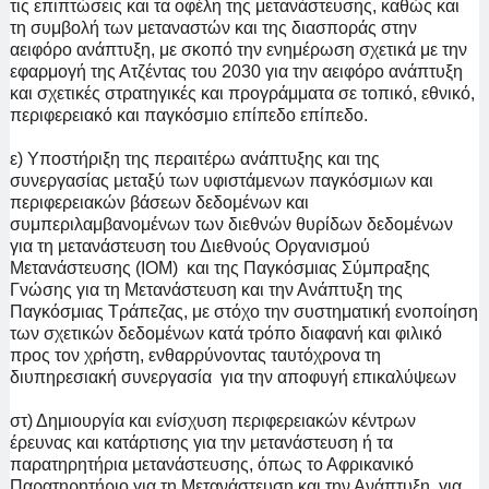
τις επιπτώσεις και τα οφέλη της μετανάστευσης, καθώς και
τη συμβολή των μεταναστών και της διασποράς στην
αειφόρο ανάπτυξη, με σκοπό την ενημέρωση σχετικά με την
εφαρμογή της Ατζέντας του 2030 για την αειφόρο ανάπτυξη
και σχετικές στρατηγικές και προγράμματα σε τοπικό, εθνικό,
περιφερειακό και παγκόσμιο επίπεδο επίπεδο.
ε) Υποστήριξη της περαιτέρω ανάπτυξης και της
συνεργασίας μεταξύ των υφιστάμενων παγκόσμιων και
περιφερειακών βάσεων δεδομένων και
συμπεριλαμβανομένων των διεθνών θυρίδων δεδομένων
για τη μετανάστευση του Διεθνούς Οργανισμού
Μετανάστευσης (IOM) και της Παγκόσμιας Σύμπραξης
Γνώσης για τη Μετανάστευση και την Ανάπτυξη της
Παγκόσμιας Τράπεζας, με στόχο την συστηματική ενοποίηση
των σχετικών δεδομένων κατά τρόπο διαφανή και φιλικό
προς τον χρήστη, ενθαρρύνοντας ταυτόχρονα τη
διυπηρεσιακή συνεργασία για την αποφυγή επικαλύψεων
στ) Δημιουργία και ενίσχυση περιφερειακών κέντρων
έρευνας και κατάρτισης για την μετανάστευση ή τα
παρατηρητήρια μετανάστευσης, όπως το Αφρικανικό
Παρατηρητήριο για τη Μετανάστευση και την Ανάπτυξη, για